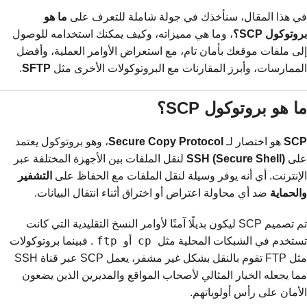
في هذا المقال، سنأخذك في جولة شاملة للتعرف على
ما هو
بروتوكول SCP؟
، وما هي مميزاته، وكيف يمكنك استخدامه للوصول
إلى ملفات موقعك بأمان تام، مع استعراض الأوامر العملية، وأفضل
الممارسات، وأبرز المقارنات مع البروتوكولات الأخرى مثل
SFTP
.
ما هو بروتوكول SCP؟
SCP
هو اختصار لـ
Secure Copy Protocol
، وهو بروتوكول يعتمد
على
SSH (Secure Shell)
لنقل الملفات بين الأجهزة المختلفة عبر
الإنترنت. أي أنه يوفر وسيلة لنقل الملفات مع الحفاظ على
التشفير
والحماية
ضد أي محاولة اعتراض أو اختراق أثناء انتقال البيانات.
تم تصميم SCP ليكون بديلًا آمنًا لأوامر النسخ التقليدية التي كانت
ftp
cp
تستخدم في الشبكات المحلية مثل
أو
. فبينما بروتوكولات
مثل FTP تقوم بالنقل بشكل غير مشفر، يعمل SCP عبر قناة SSH
مما يجعله الخيار المثالي لأصحاب المواقع والمديرين الذين يضعون
الأمان على رأس أولوياتهم.