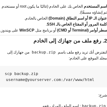
اسم المستخدم
الخاص بك على الخادم (غالبًا ما يكون root أو مستخدم
تم إنشاؤه مسبقًا).
عنوان الـ IP أو اسم النطاق (Domain)
الخاص بالخادم.
كلمة المرور أو المفتاح الخاص بالـ SSH
.
سطر أوامر (Terminal أو CMD)
أو برنامج مثل
WinSCP
على ويندوز.
2. رفع ملف من جهازك إلى الخادم
backup.zip
لنفترض أنك تريد رفع ملف باسم
من جهازك إلى
مجلد الموقع على الخادم:
scp backup.zip 
username@yourserver.com:/var/www/html

شرح:
backup.zip
: اسم الملف المراد رفعه.