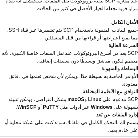
عند مقارنة SCP ببقية بروتوكولات نقل الملفات، ستكتشف أنه يقدم
مزايا قوية تجعله الخيار الأفضل في كثير من الحالات:
الأمان الكامل
جميع البيانات المنقولة باستخدام SCP يتم تشفيرها عبر قناة SSH،
مما يمنع اعتراضها أو قراءتها من قبل المتسللين.
السرعة العالية
SCP يعد من أسرع البروتوكولات عند نقل الملفات خاصةً الكبيرة، لأنه
مصمم ليكون مباشرًا وبسيطًا دون تعقيدات إضافية.
البساطة والسهولة
الأوامر الخاصة به بسيطة جدًا، ويمكن لأي شخص تعلمها في دقائق
معدودة.
التوافق مع الأنظمة المختلفة
SCP مدعوم على
Linux
و
macOS
بشكل افتراضي، ويمكن تثبيته
بسهولة على
Windows
عبر أدوات مثل
PuTTY
أو
WinSCP
.
إدارة الملفات عن بُعد
يسمح لك بالتحكم الكامل في ملفاتك سواء كنت على شبكة محلية أو
على خادم بعيد.