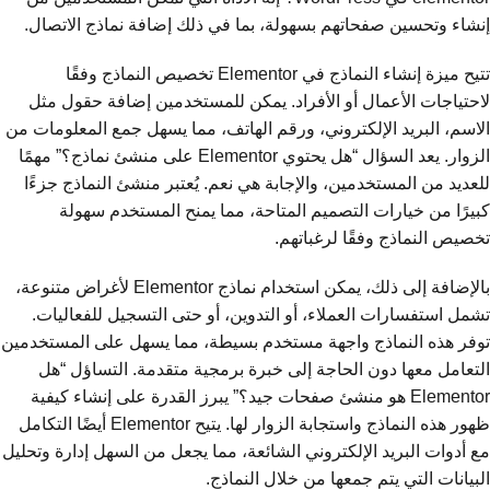
إنشاء وتحسين صفحاتهم بسهولة، بما في ذلك إضافة نماذج الاتصال.
تتيح ميزة إنشاء النماذج في Elementor تخصيص النماذج وفقًا
لاحتياجات الأعمال أو الأفراد. يمكن للمستخدمين إضافة حقول مثل
الاسم، البريد الإلكتروني، ورقم الهاتف، مما يسهل جمع المعلومات من
الزوار. يعد السؤال “هل يحتوي Elementor على منشئ نماذج؟” مهمًا
للعديد من المستخدمين، والإجابة هي نعم. يُعتبر منشئ النماذج جزءًا
كبيرًا من خيارات التصميم المتاحة، مما يمنح المستخدم سهولة
تخصيص النماذج وفقًا لرغباتهم.
بالإضافة إلى ذلك، يمكن استخدام نماذج Elementor لأغراض متنوعة،
تشمل استفسارات العملاء، أو التدوين، أو حتى التسجيل للفعاليات.
توفر هذه النماذج واجهة مستخدم بسيطة، مما يسهل على المستخدمين
التعامل معها دون الحاجة إلى خبرة برمجية متقدمة. التساؤل “هل
Elementor هو منشئ صفحات جيد؟” يبرز القدرة على إنشاء كيفية
ظهور هذه النماذج واستجابة الزوار لها. يتيح Elementor أيضًا التكامل
مع أدوات البريد الإلكتروني الشائعة، مما يجعل من السهل إدارة وتحليل
البيانات التي يتم جمعها من خلال النماذج.