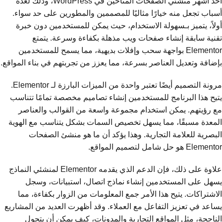
أحد أشهر منشئي الصفحات المتاحين في WordPress، وذلك لعدة
أسباب تجعل منه خيارًا مثاليًا للمصممين والمطورين على حد سواء.
أولاً، يتميز بـسهولة الاستخدام، حيث يمكن للمستخدمين دون خبرة
تقنية سابقة إنشاء صفحات ويب مذهلة بكفاءة وسرعة. يتمتع
Elementor بواجهة سحب وإفلات بديهية، مما يسمح للمستخدمين
بإضافة وتعديل العناصر بسرعة، مما يعزز من تجربتهم في بناء المواقع.
مرونة التصميم أيضًا تعتبر واحدة من الميزات البارزة لـ Elementor.
يتيح هذا البرنامج للمستخدمين إنشاء تصاميم مخصصة تمامًا تتناسب
مع رؤيتهم. يمكن استخدام مجموعة واسعة من القوالب والعناصر
المعدة مسبقًا، مما يسهل تخصيص السمات بشكل يتناسب مع الهوية
البصرية للعلامة التجارية. وهذا يؤكد أن ما هو منشئ الصفحات
Elementor هو حل شامل لتصميم المواقع.
علاوة على ذلك، فإن الدعم الذي يقدمه Elementor لمنشئي النماذج
يسهل على المستخدمين إنشاء نماذج اتصال، استبيانات، وسجل
الاشتراكات. يتيح هذا الأمر جمع المعلومات من الزوار بكفاءة، مما
يساعد في تعزيز التفاعل مع العملاء. وقد أظهرت العديد من المشاريع
الناجحة، مثل المواقع التجارية والمدونات، كيف يمكن أن يتحول