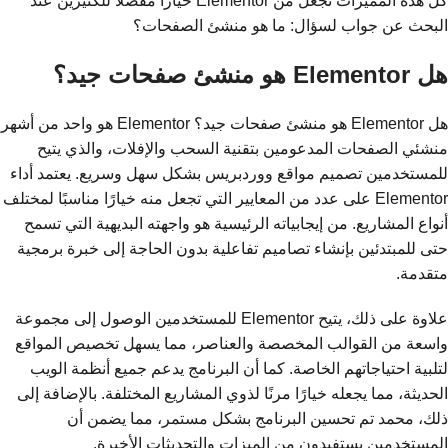
كل هذه المميزات تجعل من Elementor خياراً مفضلاً للكثيرين عند
البحث عن جواب لسؤال: ما هو منشئ الصفحات؟
هل Elementor هو منشئ صفحات جيد؟
هل Elementor هو منشئ صفحات جيد؟ Elementor هو واحد من أشهر
منشئي الصفحات المدعومين بتقنية السحب والإفلات، والذي يتيح
للمستخدمين تصميم مواقع ووردبريس بشكل سهل وسريع. يعتمد أداء
Elementor على عدد من المعايير التي تجعل منه خيارًا مناسبًا لمختلف
أنواع المشاريع. من إيجابياته الرئيسية هو واجهته البديهية التي تسمح
حتى للمبتدئين بإنشاء تصاميم تفاعلية بدون الحاجة إلى خبرة برمجية
متقدمة.
علاوة على ذلك، يتيح Elementor للمستخدمين الوصول إلى مجموعة
واسعة من القوالب المخصصة والعناصر، مما يسهل تخصيص المواقع
لتلبية احتياجاتهم الخاصة. كما أن البرنامج يدعم جميع أنظمة الويب
الحديثة، مما يجعله خيارًا مرنًا لذوي المشاريع المختلفة. بالإضافة إلى
ذلك، محمد تم تحسين البرنامج بشكل مستمر، مما يضمن أن
المستخدمين يستفيدون من الميزات والتحديثات الأخيرة.