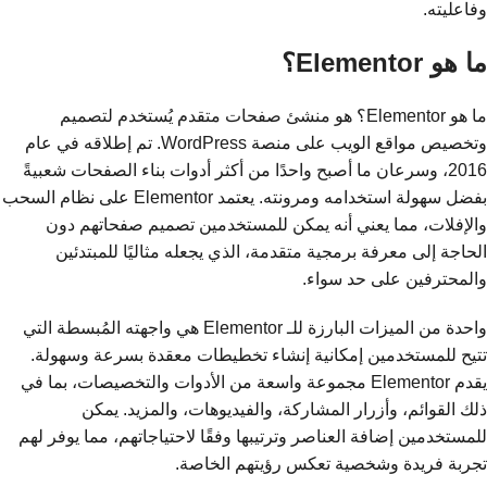
وفاعليته.
ما هو Elementor؟
ما هو Elementor؟ هو منشئ صفحات متقدم يُستخدم لتصميم
وتخصيص مواقع الويب على منصة WordPress. تم إطلاقه في عام
2016، وسرعان ما أصبح واحدًا من أكثر أدوات بناء الصفحات شعبيةً
بفضل سهولة استخدامه ومرونته. يعتمد Elementor على نظام السحب
والإفلات، مما يعني أنه يمكن للمستخدمين تصميم صفحاتهم دون
الحاجة إلى معرفة برمجية متقدمة، الذي يجعله مثاليًا للمبتدئين
والمحترفين على حد سواء.
واحدة من الميزات البارزة للـ Elementor هي واجهته المُبسطة التي
تتيح للمستخدمين إمكانية إنشاء تخطيطات معقدة بسرعة وسهولة.
يقدم Elementor مجموعة واسعة من الأدوات والتخصيصات، بما في
ذلك القوائم، وأزرار المشاركة، والفيديوهات، والمزيد. يمكن
للمستخدمين إضافة العناصر وترتيبها وفقًا لاحتياجاتهم، مما يوفر لهم
تجربة فريدة وشخصية تعكس رؤيتهم الخاصة.