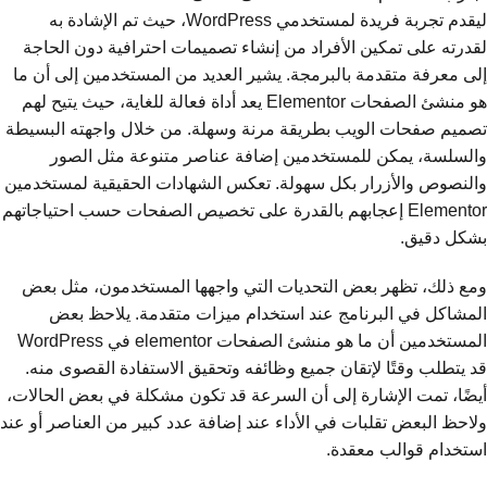
ليقدم تجربة فريدة لمستخدمي WordPress، حيث تم الإشادة به
لقدرته على تمكين الأفراد من إنشاء تصميمات احترافية دون الحاجة
إلى معرفة متقدمة بالبرمجة. يشير العديد من المستخدمين إلى أن ما
هو منشئ الصفحات Elementor يعد أداة فعالة للغاية، حيث يتيح لهم
تصميم صفحات الويب بطريقة مرنة وسهلة. من خلال واجهته البسيطة
والسلسة، يمكن للمستخدمين إضافة عناصر متنوعة مثل الصور
والنصوص والأزرار بكل سهولة. تعكس الشهادات الحقيقية لمستخدمين
Elementor إعجابهم بالقدرة على تخصيص الصفحات حسب احتياجاتهم
بشكل دقيق.
ومع ذلك، تظهر بعض التحديات التي واجهها المستخدمون، مثل بعض
المشاكل في البرنامج عند استخدام ميزات متقدمة. يلاحظ بعض
المستخدمين أن ما هو منشئ الصفحات elementor في WordPress
قد يتطلب وقتًا لإتقان جميع وظائفه وتحقيق الاستفادة القصوى منه.
أيضًا، تمت الإشارة إلى أن السرعة قد تكون مشكلة في بعض الحالات،
ولاحظ البعض تقلبات في الأداء عند إضافة عدد كبير من العناصر أو عند
استخدام قوالب معقدة.