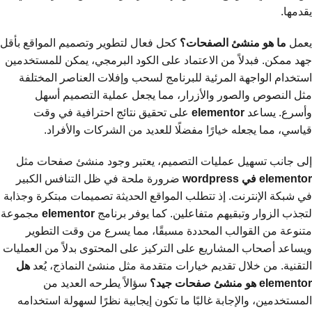
يقدمها.
يعمل
ما هو منشئ الصفحات؟
كحل فعال لتطوير وتصميم المواقع بأقل
جهد ممكن. فبدلاً من الاعتماد على الكود البرمجي، يمكن للمستخدمين
استخدام الواجهة المرئية للبرنامج لسحب وإفلات العناصر المختلفة
مثل النصوص والصور والأزرار، مما يجعل عملية التصميم أسهل
وأسرع. يساعد
elementor
على تحقيق نتائج احترافية في وقت
قياسي، مما يجعله خيارًا مفضلًا للعديد من الشركات والأفراد.
إلى جانب تسهيل عمليات التصميم، يعتبر وجود منشئ صفحات مثل
elementor في wordpress
ضرورة ملحة في ظل التنافس الكبير
في شبكة الإنترنت. إذ تتطلب المواقع الحديثة تصميمات مبتكرة وجذابة
لتجذب الزوار وتبقيهم متفاعلين. كما يوفر برنامج
elementor
مجموعة
متنوعة من القوالب المحددة مسبقًا، مما يسرع من وقت التطوير
ويساعد أصحاب المشاريع على التركيز على المحتوى بدلاً من العمليات
التقنية. من خلال تقديم خيارات متقدمة مثل منشئ النماذج، يُعد
هل
elementor هو منشئ صفحات جيد؟
سؤالاً يطرحه العديد من
المستخدمين، والإجابة غالبًا ما تكون إيجابية نظرًا لسهولة استخدامه