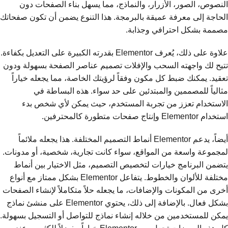
النصوص، الصور، الأزرار، والنماذج، مما يسهل بناء الصفحات دون
الحاجة إلى معرفة عميقة بالبرمجة. هذا التنوع يضمن أن تكون صفحاتك
مصممة بشكل احترافي وجذابة.
علاوة على ذلك، يُعرف Elementor بقدرته الكبيرة على التعديل بكفاءة.
تتيح لك واجهته السحب والإفلات تصميم عناصر الصفحة بسهولة ودون
تعقيد. يمكنك ضبط كل مكون وفقاً لرؤيتك الخاصة، مما يجعله خياراً
مثالياً للمصممين والمبتدئين على حد سواء. هذه البساطة في
الاستخدام تعزز من تجربة المستخدم، حيث يمكن لأي شخص بدء
استخدام Elementor وإنتاج صفحات متطورة كالمحترفين.
أيضاً، يدعم Elementor أنماط التصميم المختلفة. هذا يجعله ملائماً
لمجموعة واسعة من المواقع، سواء كانت تجارية، شخصية، أو مدونات.
يتضمن البرنامج خيارات لتخصيص التصميم، مثل الاختيار بين أنماط
مختلفة للألوان والخطوط. يتفاعل Elementor بشكل ممتاز مع أنواع
أخرى من المكونات والإضافات، ما يجعله حلاً متكاملاً لإنشاء الصفحات
بشكل فعال. بالإضافة إلى ذلك، يحتوي Elementor على منشئ نماذج
يمكن للمستخدمين من خلاله إنشاء نماذج للتواصل أو التسجيل بسهولة.