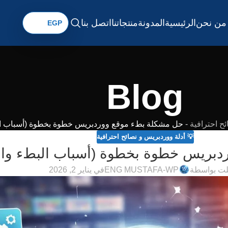
من نحن
الرئيسية
المدونة
منتجاتنا
اتصل بنا
Blog
ح احترافية
-
حل مشكلة بطء موقع ووردبريس خطوة بخطوة (أسباب الب
💡 أدلة ووردبريس و نصائح احترافية
بريس خطوة بخطوة (أسباب البطء والح
ت بواسطة
ENG MUSTAFA-WP
في يناير 2, 2026