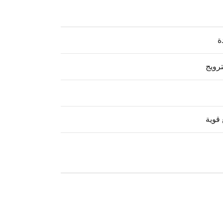
ة
رويج
قوية