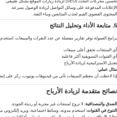
تحسين محركات البحث (SEO) لزيادة زيارات الموقع بشكل طبيعي.
الإعلانات المدفوعة على وسائل التواصل لزيادة الوصول بسرعة.
المحتوى العضوي القيم لجذب المتابعين وبناء الثقة.
5. متابعة الأداء وتحليل النتائج
برامج العمولة توفر تقارير مفصلة عن عدد النقرات والمبيعات. استخدم ه
أي المنتجات تحقق أعلى مبيعات
أي القنوات التسويقية أكثر فاعلية
تعديل الاستراتيجية لزيادة الأرباح
مثال عملي
:
إذا لاحظت أن معظم المبيعات تأتي من فيديوهات يوتيوب، ركز على إنشاء
نصائح متقدمة لزيادة الأرباح
الصدق والمصداقية
: لا تروج لمنتجات غير مجربة أو رديئة الجودة.
التنوع في القنوات
: استخدم مدونة، وسائط اجتماعية، وبريد إلكتروني معً
تحليل المنافسين
: راقب ما يقدمه المنافسون واستلهم أفكارًا جديدة.