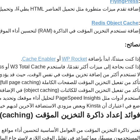
FlyingPress
:
إضافة تقدم ميزات متطورة مثل تحميل العناصر HTML بطيءًا، وتحميل صور الخلفية بتكاسل، واستضافة الخطوط محليًا.
Redis Object Cache
:
إضافة تستخدم التخزين المؤقت في الذاكرة (RAM) لتحسين أداء الموقع.
نصائح:
إذا كنت مبتدئًا، ابدأ بإضافة
WP Rocket
أو
Cache Enabler
.
إذا كنت بحاجة إلى ميزات أكثر تقدمًا، فاستخدم W3 Total Cache أو FlyingPress.
لا تستخدم أكثر من إضافة تخزين مؤقت في نفس الوقت، حيث قد يؤدي 
تأكد من تفعيل التخزين المؤقت للصفحات الكاملة (full page caching) في الإضافة التي تستخدمها.
تأكد من تفعيل التخزين المؤقت للكائنات (object caching) في الإضافة التي تستخدمها.
استخدم أدوات مثل PageSpeed Insights لتحليل أداء موقعك وتحديد ما إذا كانت الإضافة تعمل بشكل فعال.
ضع في اعتبارك أن Kinsta وبعض مزودي الاستضافة الآخرين لديهم خيارات تخزين مؤقت خاصة بهم.
فوائد إعداد ذاكرة التخزين المؤقت (caching)
تعتبر ذاكرة التخزين المؤقت من العوامل الأساسية لتحسين أداء مواقع
المستخدمون مسبقًا، مما يُساعد في تقليل الوقت اللازم لاسترجاع البي