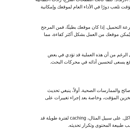
ت تلعب دورًا في الأداء العام لموقعك وإمكانية
ة التحميل. إذا كان موقعك بطيئًا، فمن المرجح
ا يُمكن موقعك من العمل بشكل أكثر كفاءة، مما
 الرغم من أن هذه العملية قد تؤدي في بعض
 موقع يسعى لتحسين أدائه في محركات البحث.
تباع بعض النصائح والممارسات الصحية. أولاً، ينبغي تحديث
لتخزين المؤقت، وخاصة بعد إجراء تغييرات على
ثانيًا، من المهم فهم التوقيتات المناسبة للحفاظ على ذاكرة التخزين المؤقت. فكلما طالت فترة التخزين دون تحديث، زادت احتمالية ظهور مشاكل. على سبيل المثال، caching لفترة طويلة قد
ب طبيعة المحتوى وتكرار تحديثه.