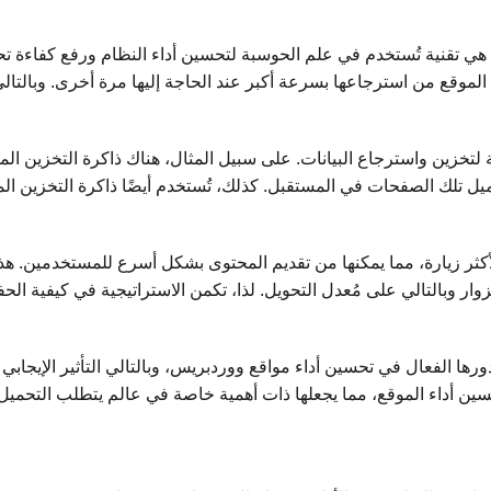
أو كما تُعرف باللغة الإنجليزية cache memory، هي تقنية تُستخدم في علم الحوسبة لتحسين أداء الن
كن الموقع من استرجاعها بسرعة أكبر عند الحاجة إليها مرة أخرى. وبالت
 لتخزين واسترجاع البيانات. على سبيل المثال، هناك ذاكرة التخزين ال
من تحميل تلك الصفحات في المستقبل. كذلك، تُستخدم أيضًا ذاكرة التخزين 
الأكثر زيارة، مما يمكنها من تقديم المحتوى بشكل أسرع للمستخدمين.
ار وبالتالي على مُعدل التحويل. لذا، تكمن الاستراتيجية في كيفية ا
رها الفعال في تحسين أداء مواقع ووردبريس، وبالتالي التأثير الإيجا
لتحسين أداء الموقع، مما يجعلها ذات أهمية خاصة في عالم يتطلب التحمي