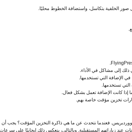
ذلك إلى مشاكل في الأداء.
 ووردبريس. فعندما نتحدث عن ما هي ذاكرة التخزين المؤقت؟ يجب أن نف
انات عند زياراتهم المستقبلية. وبالتالي، ينعكس ذلك إيجابيًا على سر