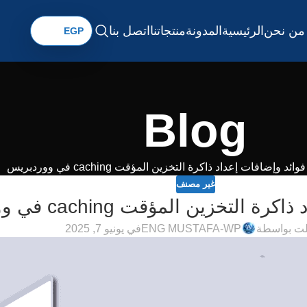
من نحن
الرئيسية
المدونة
منتجاتنا
اتصل بنا
Blog
فوائد وإضافات إعداد ذاكرة التخزين المؤقت caching في ووردبريس
غير مصنف
لتخزين المؤقت caching في ووردبريس
ت بواسطة
ENG MUSTAFA-WP
في يونيو 7, 2025