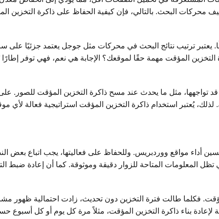
ف محركات البحث. بالتالي، فإن كيفية الحفاظ على ذاكرة التخزين المؤق
 يعتبر ترتيب نتائج البحث في محركات مثل جوجل يعتمد جزئيًا على سرع
رة التخزين المؤقت مهمة حقًا لموقعك؟ الإجابة هي نعم، فهي توفر إطارً
قد تواجهها، مثل ما يحدث عند مسح ذاكرة التخزين المؤقت للصور. على
لك. لذلك، يُعتبر استخدام ذاكرة التخزين المؤقت استراتيجية فعالة لأي
cache memo) من العناصر الحيوية لتحسين أداء مواقع ووردبريس. وللحفاظ على فعاليتها، يجب ا
كي تظل المعلومات المتاحة للزوار دقيقة وموثوقة. كما أن إعادة ضبط ا
عادة بناء ذاكرة التخزين المؤقت، مثلاً مرة كل يوم أو كل أسبوع حس