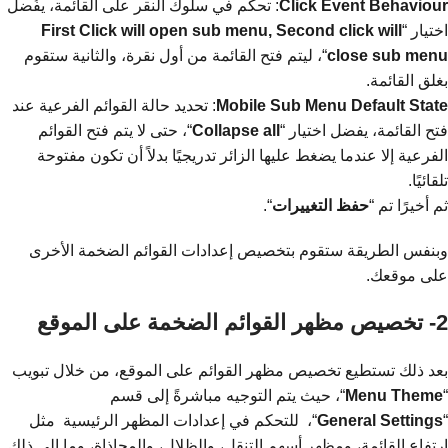
Click Event Behaviour
: تحكم في سلوك النقر على القائمة، يفُضل
اختيار “
First Click will open sub menu, Second click will
close sub menu
“، ليتم فتح القائمة من أول نقرة، والثانية ستقوم
بغلق القائمة.
Mobile Sub Menu Default State
: تحديد حالة القوائم الفرعية عند
فتح القائمة، يفضل اختيار “
Collapse all
“، حتى لا يتم فتح القوائم
الفرعية إلا عندما يضغط عليها الزائر تدريجيًا بدلاً أن تكون مفتوحة
تلقائيًا.
ثم أخيرًا تم “
حفظ التغييرات
“.
وبنفس الطريقة ستقوم بتخصيص إعدادات القوائم الضخمة الأخرى
على موقعك.
2- تخصيص مظهر القوائم الضخمة على الموقع
بعد ذلك تستطيع تخصيص مظهر القوائم على الموقع، من خلال تبويب
“
Theme
Menu
“، حيث يتم التوجيه مباشرةً إلى قسم
“
Settings
General
“، للتحكم في إعدادات المظهر الرئيسية مثل
ارتفاع القائمة، ومظهر أسهم التنقل، والظلال، والمحاذاة، وما إلى ذلك.