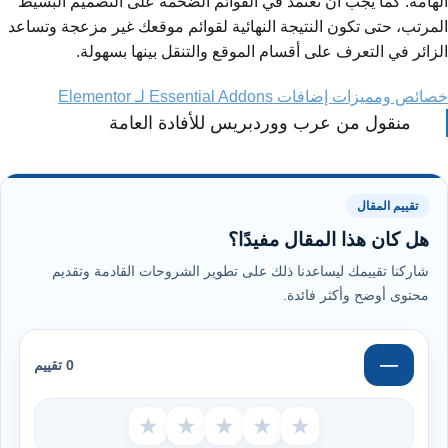
الهامة. كما يجب أن تعتمد في القوائم الضخمة على التصميم البسيط
المرتب، حتى تكون النتيجة النهائية لقوائم موقعك غير مزعجة وتساعد
الزائر في التعرف على أقسام الموقع والتنقل بينها بسهولة.
خصائص ومميزات إضافات Essential Addons لـ Elementor
منقول من عرب ووردبريس للأفادة العامة
تقييم المقال
هل كان هذا المقال مفيدًا؟
شاركنا تقييمك ليساعدنا ذلك على تطوير الشروحات القادمة وتقديم
محتوى أوضح وأكثر فائدة.
—
0 تقييم
★
★
★
★
★