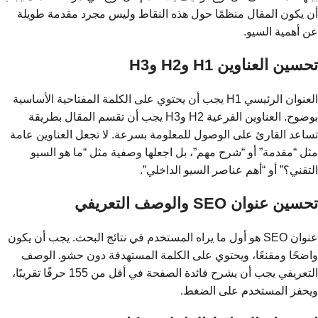
أن يكون المقال منظمًا حول هذه النقاط وليس مجرد مقدمة طويلة
عن أهمية السيو.
تحسين العناوين H1 وH2 وH3
العنوان الرئيسي H1 يجب أن يحتوي على الكلمة المفتاحية الأساسية
بوضوح. العناوين الفرعية H2 وH3 يجب أن تقسم المقال بطريقة
تساعد القارئ على الوصول للمعلومة بسرعة. لا تجعل العناوين عامة
مثل “مقدمة” أو “شرح مهم”، بل اجعلها وصفية مثل “ما هو السيو
التقني؟” أو “أهم عناصر السيو الداخلي”.
تحسين عنوان SEO والوصف التعريفي
عنوان SEO هو أول ما يراه المستخدم في نتائج البحث. يجب أن يكون
واضحًا ومقنعًا، ويحتوي على الكلمة المستهدفة دون حشو. الوصف
التعريفي يجب أن يشرح فائدة الصفحة في أقل من 155 حرفًا تقريبًا،
ويحفز المستخدم على الضغط.