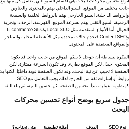
أنواع تحسين محركات البحث هي أقسام السيو التي يتعامل كل منها مع
جانب مختلف من الموقع. السيو الداخلي يهتم بالمحتوى والعناوين
والروابط الداخلية. السيو الخارجي يهتم بالروابط الخلفية والسمعة
الرقمية. السيو التقني يهتم بسرعة الموقع، الفهرسة، الزحف، وتجربة
الجوال. أما الأنواع المتقدمة مثل Local SEO وE-commerce SEO
وContent SEO فتخدم حالات محددة مثل الأنشطة المحلية والمتاجر
والمواقع المعتمدة على المحتوى.
الفكرة ببساطة أن جوجل لا يقيّم الموقع من جانب واحد. قد يكون
المحتوى جيدًا، لكن الموقع بطيء. وقد تكون السرعة ممتازة، لكن
الصفحة لا تجيب عن نية البحث. وقد تكون الصفحة قوية داخليًا، لكنها بلا
روابط أو إشارات ثقة من الخارج. لذلك يجب التعامل مع SEO
كمنظومة عملية، تبدأ بتحسين الصفحة، ثم تحسين البنية، ثم بناء الثقة.
جدول سريع يوضح أنواع تحسين محركات
البحث
نوع SEO
الهدف
أمثلة تطبيقية
متى تحتاجه؟