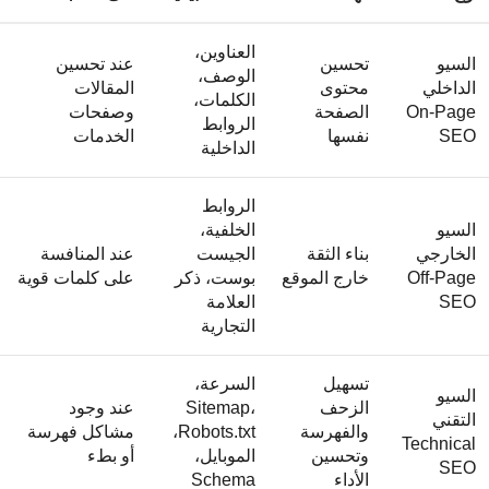
العناوين،
السيو
تحسين
عند تحسين
الوصف،
الداخلي
محتوى
المقالات
الكلمات،
On-Page
الصفحة
وصفحات
الروابط
SEO
نفسها
الخدمات
الداخلية
الروابط
السيو
الخلفية،
الخارجي
بناء الثقة
الجيست
عند المنافسة
Off-Page
خارج الموقع
بوست، ذكر
على كلمات قوية
SEO
العلامة
التجارية
تسهيل
السرعة،
السيو
الزحف
Sitemap،
عند وجود
التقني
والفهرسة
Robots.txt،
مشاكل فهرسة
Technical
وتحسين
الموبايل،
أو بطء
SEO
الأداء
Schema