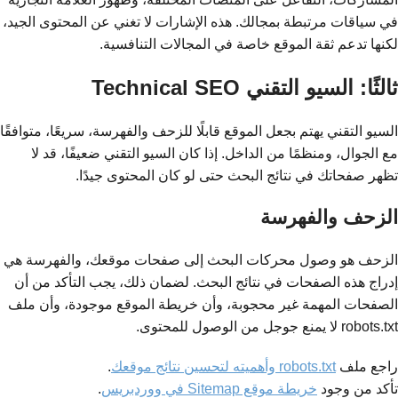
في سياقات مرتبطة بمجالك. هذه الإشارات لا تغني عن المحتوى الجيد،
لكنها تدعم ثقة الموقع خاصة في المجالات التنافسية.
ثالثًا: السيو التقني Technical SEO
السيو التقني يهتم بجعل الموقع قابلًا للزحف والفهرسة، سريعًا، متوافقًا
مع الجوال، ومنظمًا من الداخل. إذا كان السيو التقني ضعيفًا، قد لا
تظهر صفحاتك في نتائج البحث حتى لو كان المحتوى جيدًا.
الزحف والفهرسة
الزحف هو وصول محركات البحث إلى صفحات موقعك، والفهرسة هي
إدراج هذه الصفحات في نتائج البحث. لضمان ذلك، يجب التأكد من أن
الصفحات المهمة غير محجوبة، وأن خريطة الموقع موجودة، وأن ملف
robots.txt لا يمنع جوجل من الوصول للمحتوى.
راجع ملف
robots.txt وأهميته لتحسين نتائج موقعك
.
تأكد من وجود
خريطة موقع Sitemap في ووردبريس
.