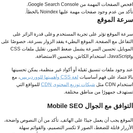
افحص الصفحات المهمة من Google Search Console.
تأكد من عدم وجود صفحات مهمة عليها Noindex بالخطأ.
سرعة الموقع
سرعة الموقع تؤثر على تجربة المستخدم وعلى قدرة الزائر على
التفاعل مع الصفحة. الموقع البطيء يفقد الزوار بسرعة، خصوصًا على
الموبايل. تحسين السرعة يشمل ضغط الصور، تقليل ملفات CSS
وJavaScript، استخدام الكاش، وتحسين الاستضافة.
عند وجود ملفات تنسيق ثقيلة أو أكواد غير منظمة، يمكن تحسينها
بالاعتماد على فهم أساسيات
لغة CSS وأهميتها للووردبريس
، مع
استخدام CDN مثل
شبكات توزيع المحتوى CDN
للمواقع التي
تستهدف جمهورًا من مناطق مختلفة.
التوافق مع الجوال Mobile SEO
الموقع يجب أن يعمل جيدًا على الهاتف. تأكد من أن النصوص واضحة،
الأزرار قابلة للضغط، الصور لا تكسر التصميم، والقوائم سهلة