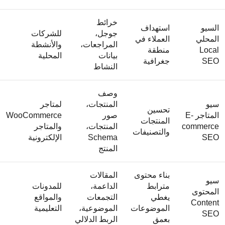
خرائط
السيو
استهداف
جوجل،
للشركات
المحلي
العملاء في
المراجعات،
والأنشطة
Local
منطقة
بيانات
المحلية
SEO
جغرافية
النشاط
وصف
سيو
المنتجات،
لمتاجر
تحسين
المتاجر E-
صور
WooCommerce
المنتجات
commerce
المنتجات،
والمتاجر
والتصنيفات
SEO
Schema
الإلكترونية
المنتج
بناء محتوى
المقالات
سيو
مترابط
الداعمة،
للمدونات
المحتوى
يغطي
التجمعات
والمواقع
Content
الموضوعات
الموضوعية،
التعليمية
SEO
بعمق
الربط الدلالي