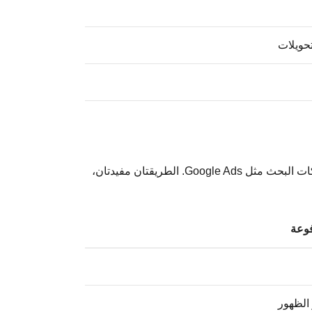
حويلات
SEO Marketing يعتمد على الظهور العضوي من نتائج البحث دون دفع مقابل لكل نقرة. أما SEM فيرتبط غالبًا بالإعلانات المدفوعة على محركات البحث مثل Google Ads. الطريقتان مفيدتان،
 الظهور