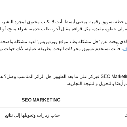
طة تسويق رقمية. بمعنى أبسط: أنت لا تكتب محتوى لمجرد النشر، 
هه إلى خطوة مفيدة، مثل قراءة مقال آخر، طلب خدمة، شراء منتج، أو 
لذي يبحث عن “حل مشكلة بطء موقع ووردبريس” لديه مشكلة واضحة. إذ
ف
، فأنت تستخدم تسويق محركات البحث بطريقة عملية، لأنك حولت ني
السيو العادي يركز غالبًا على تحسين ظهور الصفحات في جوجل. أما SEO Marketing فيركز على ما 
SEO MARKETING
ث
جذب زيارات وتحويلها إلى نتائج