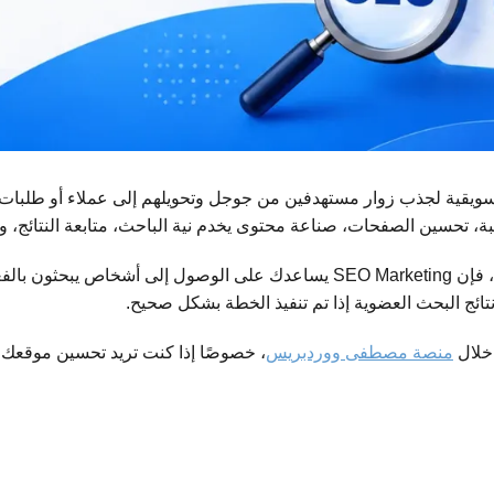
سويقية لجذب زوار مستهدفين من جوجل وتحويلهم إلى عملاء أو طلبات 
، تحسين الصفحات، صناعة محتوى يخدم نية الباحث، متابعة النتائج، و
إذا كان لديك موقع ووردبريس، متجر إلكتروني، مدونة، أو موقع خدمات، فإن SEO Marketing 
ائج البحث العضوية إذا تم تنفيذ الخطة بشكل صحيح.
خلال
منصة مصطفى ووردبريس
، خصوصًا إذا كنت تريد تحسين موقعك 