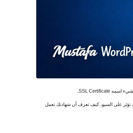
SSL Certificate.
لذلك ستجد شرحًا واضحًا ومفصلًا: ما هي SSL، كيف تعمل، ما أنواعها، هل تؤثر على السيو، كيف تعرف أن شهادتك تعمل