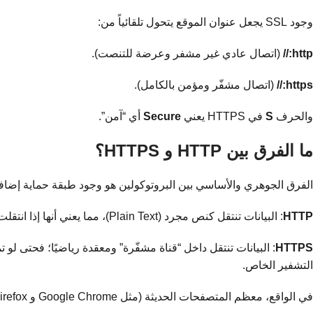
وجود SSL يجعل عنوان الموقع يتحول تلقائياً من:
http://
(اتصال عادي غير مشفر وعرضة للتنصت).
https://
(اتصال مشفّر ومؤمن بالكامل).
والحرف
S
في HTTPS يعني
Secure
أي “آمن”.
ما الفرق بين HTTP و HTTPS؟
الفرق الجوهري والأساسي بين البروتوكولين هو وجود طبقة حماية إضاف
HTTP
: البيانات تنتقل كنص مجرد (Plain Text)، مما يعني أنها إذا انتقلت عبر شبكة عامة (مثل واي فاي المقهى)، يمكن اعتراضها وقراءتها بسهولة تامة من قبل المتطفلين.
HTTPS
: البيانات تنتقل داخل “قناة مشفّرة” ومعقدة رياضيًا؛ فحتى 
التشفير الخاص.
في الواقع، معظم المتصفحات الحديثة (مثل Google Chrome و Firefox) أصبحت تتعامل مع HTTP على أنه “غير آمن” بشكل صارم، وتعرض تحذيراً أحمر صريحاً للزائر قبل الدخول.