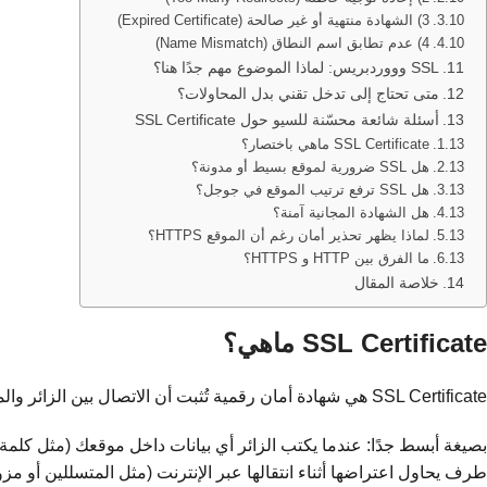
3) الشهادة منتهية أو غير صالحة (Expired Certificate)
4) عدم تطابق اسم النطاق (Name Mismatch)
SSL وووردبريس: لماذا الموضوع مهم جدًا هنا؟
متى تحتاج إلى تدخل تقني بدل المحاولات؟
أسئلة شائعة محسّنة للسيو حول SSL Certificate
SSL Certificate ماهي باختصار؟
هل SSL ضرورية لموقع بسيط أو مدونة؟
هل SSL ترفع ترتيب الموقع في جوجل؟
هل الشهادة المجانية آمنة؟
لماذا يظهر تحذير أمان رغم أن الموقع HTTPS؟
ما الفرق بين HTTP و HTTPS؟
خلاصة المقال
SSL Certificate ماهي؟
SSL Certificate هي شهادة أمان رقمية تُثبت أن الاتصال بين الزائر والموقع
بصيغة أبسط جدًا: عندما يكتب الزائر أي بيانات داخل موقعك (مثل كلمة مرور، نموذج تواصل،
طرف يحاول اعتراضها أثناء انتقالها عبر الإنترنت (مثل المتسللين أو مز