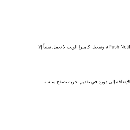
المتصفحات أصبحت تفرض قيوداً تقنية؛ فالعديد من الميزات الحديثة مثل تحديد الموقع الجغرافي (Geolocation)، الإشعارات الفورية (Push Notifications)، وتفعيل كاميرا الويب لا تعمل تقنياً إلا
ضلة بين المواقع عند ترتيب النتائج، بالإضافة إلى دوره في تقديم تجربة تصفح سلسة