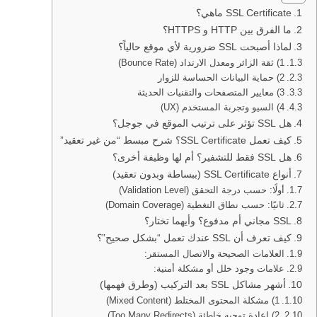
SSL Certificate ماهي؟
ما الفرق بين HTTP و HTTPS؟
لماذا أصبحت SSL ضرورية لأي موقع حالياً؟
1) ثقة الزائر ومعدل الارتداد (Bounce Rate)
2) حماية البيانات الحساسة للزوار
3) معايير المتصفحات والتقنيات الحديثة
4) السيو وتجربة المستخدم (UX)
هل SSL تؤثر على ترتيب الموقع في جوجل؟
كيف تعمل SSL Certificate؟ شرح مبسط “من غير تعقيد”
هل SSL فقط للتشفير؟ أم لها وظيفة أخرى؟
أنواع SSL Certificate (ببساطة وبدون تعقيد)
أولًا: حسب درجة التحقق (Validation Level)
ثانيًا: حسب نطاق التغطية (Domain Coverage)
SSL مجاني أم مدفوع؟ وأيهما تختار؟
كيف تعرف أن SSL عندك تعمل “بشكل صحيح”؟
العلامات الصحيحة والاتصال المستقر:
علامات وجود خلل أو مشكلة أمنية:
أشهر مشاكل SSL بعد التركيب (وطرق فهمها)
1) مشكلة المحتوى المختلط (Mixed Content)
2) إعادة توجيه خاطئة (Too Many Redirects)