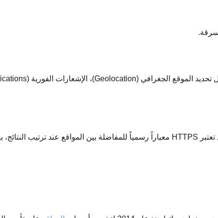
سرقة.
تعلن محركات البحث صراحة أن أمان الموقع هو أولوية قصوى؛ فجوجل تعتبر HTTPS معياراً رسمياً للمفا