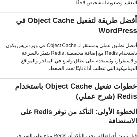
التعقيد وصعوبة التشخيص لاحقًا.
أفضل طريقة لتفعيل Object Cache في
WordPress
أفضل تطبيق عملي ومستقر لـ Object Cache في ووردبريس يكون
باستخدام Redis مع إضافة مخصصة. Redis يتميّز بالسرعة
والاستقرار، ويُستخدم على نطاق واسع في المتاجر والمواقع
الديناميكية التي تتطلب أداءً ثابتًا تحت الضغط.
خطوات تفعيل Object Cache باستخدام
Redis (شرح عملي)
الخطوة الأولى: التأكد من توفر Redis على
الاستضافة
قبل تثبيت أي إضافة، يجب التأكد أن Redis متاح على السيرفر.