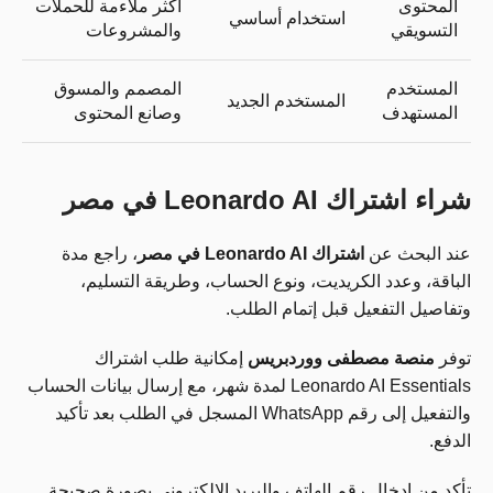
المحتوى
أكثر ملاءمة للحملات
استخدام أساسي
التسويقي
والمشروعات
المستخدم
المصمم والمسوق
المستخدم الجديد
المستهدف
وصانع المحتوى
شراء اشتراك Leonardo AI في مصر
عند البحث عن
اشتراك Leonardo AI في مصر
، راجع مدة
الباقة، وعدد الكريديت، ونوع الحساب، وطريقة التسليم،
وتفاصيل التفعيل قبل إتمام الطلب.
توفر
منصة مصطفى ووردبريس
إمكانية طلب اشتراك
Leonardo AI Essentials لمدة شهر، مع إرسال بيانات الحساب
والتفعيل إلى رقم WhatsApp المسجل في الطلب بعد تأكيد
الدفع.
تأكد من إدخال رقم الهاتف والبريد الإلكتروني بصورة صحيحة