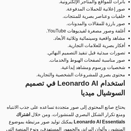
بانرات للمواقع والمتاجر الإلكترونية.
صور إعلانية للحملات المدفوعة.
خلفيات وعناصر بصرية للمنتجات.
صور بارزة للمقالات والمدونات.
أغلفة وصور مصغرة لفيديوهات YouTube.
مشاهد واقعية وسينمائية وثلاثية الأبعاد.
أفكار بصرية للعلامات التجارية.
تصورات مبدئية قبل تنفيذ التصميم النهائي.
صور مناسبة لصفحات الهبوط والخدمات.
شخصيات ورسوم ومشاهد إبداعية.
محتوى بصري للمشروعات الشخصية والتجارية.
استخدام Leonardo AI في تصميم
السوشيال ميديا
يحتاج صانع المحتوى إلى صور متجددة تساعده على جذب الانتباه
ومنع تكرار الشكل البصري للمنشورات. ومن خلال
اشتراك
Leonardo AI Essentials
يمكنك توليد صور مرتبطة بموضوع
المنشور، وألوان البراند، والجمهور المستهدف، ونوع المنصة التي