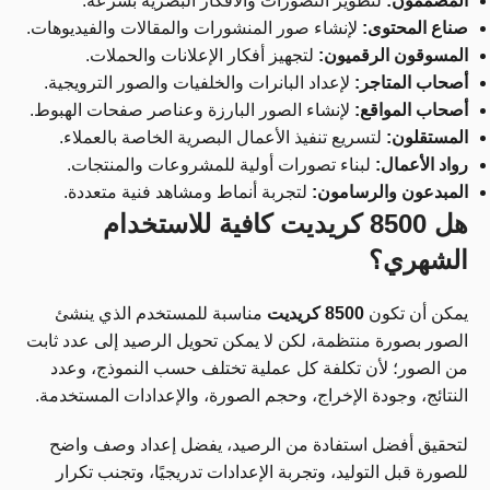
المصممون:
لتطوير التصورات والأفكار البصرية بسرعة.
صناع المحتوى:
لإنشاء صور المنشورات والمقالات والفيديوهات.
المسوقون الرقميون:
لتجهيز أفكار الإعلانات والحملات.
أصحاب المتاجر:
لإعداد البانرات والخلفيات والصور الترويجية.
أصحاب المواقع:
لإنشاء الصور البارزة وعناصر صفحات الهبوط.
المستقلون:
لتسريع تنفيذ الأعمال البصرية الخاصة بالعملاء.
رواد الأعمال:
لبناء تصورات أولية للمشروعات والمنتجات.
المبدعون والرسامون:
لتجربة أنماط ومشاهد فنية متعددة.
هل 8500 كريديت كافية للاستخدام
الشهري؟
يمكن أن تكون
8500 كريديت
مناسبة للمستخدم الذي ينشئ
الصور بصورة منتظمة، لكن لا يمكن تحويل الرصيد إلى عدد ثابت
من الصور؛ لأن تكلفة كل عملية تختلف حسب النموذج، وعدد
النتائج، وجودة الإخراج، وحجم الصورة، والإعدادات المستخدمة.
لتحقيق أفضل استفادة من الرصيد، يفضل إعداد وصف واضح
للصورة قبل التوليد، وتجربة الإعدادات تدريجيًا، وتجنب تكرار