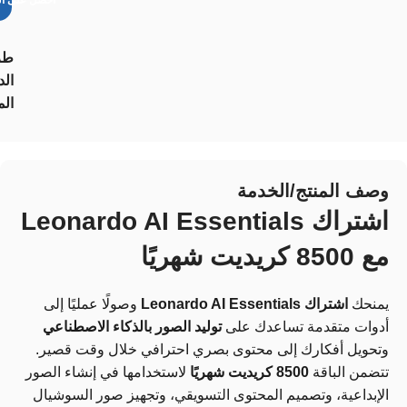
احصل على ال
طر
الد
الم
وصف المنتج/الخدمة
اشتراك Leonardo AI Essentials
مع 8500 كريديت شهريًا
يمنحك
اشتراك Leonardo AI Essentials
وصولًا عمليًا إلى
أدوات متقدمة تساعدك على
توليد الصور بالذكاء الاصطناعي
وتحويل أفكارك إلى محتوى بصري احترافي خلال وقت قصير.
تتضمن الباقة
8500 كريديت شهريًا
لاستخدامها في إنشاء الصور
الإبداعية، وتصميم المحتوى التسويقي، وتجهيز صور السوشيال