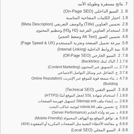
نتائج مستقرة وطويلة الأمد
1. السيو الداخلي (On-Page SEO)
اختيار الكلمات المفتاحية المناسبة
تحسين العناوين (Title) والوصف التعريفي (Meta Description)
استخدام العناوين الفرعية (H2 وH3) وتنظيم المحتوى
تحسين الصور (Alt Text وضغط الحجم)
سرعة تحميل الصفحة وتجربة المستخدم (Page Speed & UX)
بنية الروابط الداخلية (Internal Linking)
2. السيو الخارجي (Off-Page SEO)
أ. الباك لينك (Backlinks)
ب. التسويق عبر المحتوى (Content Marketing)
ج. التفاعل عبر وسائل التواصل الاجتماعي
د. بناء سمعة قوية للموقع عبر الإنترنت (Online Reputation
Building)
3. السيو التقني (Technical SEO)
أ. استخدام شهادة SSL لجعل الموقع آمنًا (HTTPS)
ب. إنشاء ملف Sitemap.xml لتسهيل فهرسة الصفحات
ج. تحسين ملف robots.txt لتوجيه عناكب البحث
د. سرعة وأداء الخادم (Server Performance)
هـ. توافق الموقع مع الهواتف المحمولة (Mobile-Friendly)
و. معالجة الأخطاء التقنية مثل الصفحات المكررة أو المفقودة (404)
4. السيو المحلي (Local SEO)