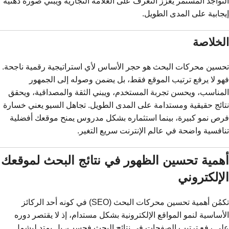
التواجد المستمر يعزز التعرف على العلامة التجارية ويبني صورة ذهنية
إيجابية على المدى الطويل.
الخلاصة
تحسين محركات البحث هو حجر الأساس لأي استراتيجية رقمية ناجحة.
فهو لا يرفع ترتيب الموقع فقط، بل يضمن وصوله إلى الجمهور
المناسب، ويحسن تجربة المستخدم، ويبني الثقة والمصداقية، ويحقق
نتائج حقيقية ومستدامة على المدى الطويل. تجاهل السيو يعني خسارة
فرص نمو كبيرة، بينما استثماره بشكل مدروس يمنح موقعك أفضلية
تنافسية واضحة في عالم الإنترنت سريع التغير.
أهمية تحسين الظهور في نتائج البحث لموقعك
الإلكتروني
تكمُن أهمية تحسين محركات البحث (SEO) في كونه أحد الركائز
الأساسية لنمو المواقع الإلكترونية بشكل مستدام، إذ لا يقتصر دوره
على رفع ترتيب الصفحات في نتائج البحث فحسب، بل يمتد ليشمل