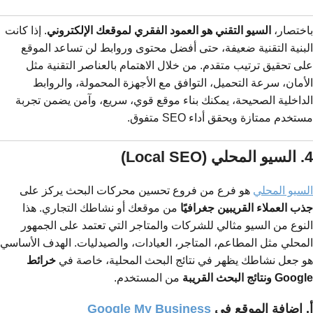
باختصار،
السيو التقني هو العمود الفقري لموقعك الإلكتروني
. إذا كانت
البنية التقنية ضعيفة، حتى أفضل محتوى وروابط لن تساعد الموقع
على تحقيق ترتيب متقدم. من خلال الاهتمام بالعناصر التقنية مثل
الأمان، سرعة التحميل، التوافق مع الأجهزة المحمولة، والروابط
الداخلية الصحيحة، يمكنك بناء موقع قوي، سريع، وآمن يضمن تجربة
مستخدم ممتازة ويحقق أداء SEO متفوق.
4. السيو المحلي (Local SEO)
السيو المحلي
هو فرع من فروع تحسين محركات البحث يركز على
جذب العملاء القريبين جغرافيًا
من موقعك أو نشاطك التجاري. هذا
النوع من السيو مثالي للشركات والمتاجر التي تعتمد على الجمهور
المحلي مثل المطاعم، المتاجر، العيادات، والصيدليات. الهدف الأساسي
هو جعل نشاطك يظهر في نتائج البحث المحلية، خاصة في
خرائط
Google ونتائج البحث القريبة
من المستخدم.
أ. إضافة الموقع في
Google My Business