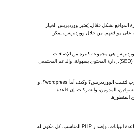
ل العالم لإنشاء وإدارة المواقع بشكل فعّال. يُعتبر ووردبريس الخيار
لة على مواقعهم. من خلال ووردبريس، يمكن
ا ووردبريس هي مجموعة كبيرة من الإضافات
(Plugins) والثيمات (Themes) التي تتيح للمستخدم تخصيص موقعه حسب احتياجاته. كما يوفر ووردبريس ميزات مثل تحسين محركات البحث (SEO)، إدارة المحتوى بسهولة، والدعم المجتمعي
ما هو المطلوب لتثبيت الووردبريس؟ وكيف أبدأ wordpress؟, و
مسوقين، المدونين، والشركات. إن قاعدة
 المتطورة.
من الضروري التعرف على المتطلبات الأساسية. هذه المتطلبات تشمل نظام التشغيل، خادم الويب، قاعدة البيانات، وإصدار PHP المناسب. كل مكون له