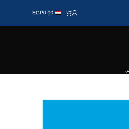
EGP
0.00
ي