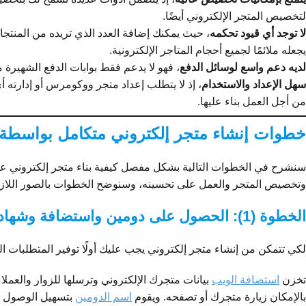
لتخصيص المتجر الإلكتروني أيضًا.
لا توجد أي قيود تحكمه
، حيث يمكنك إضافة العدد الذي تريده من المنتجا
يجعله ملائمًا لجميع أحجام المتاجر الإلكترونية.
لديه دعم واسع لوسائل الدفع
،
فهو لا يدعم فقط بوابات الدفع الشهيرة م
سهل الإعداد والاستخدام
، إذ لا يتطلب إعداد متجر ووكومرس أو إدارته 
من أجل العمل بناء عليها.
خطوات إنشاء متجر إلكتروني متكامل بواسطة ooCommerce
سنشرح في الخطوات التالية بشكل مفصل كيفية بناء متجر إلكتروني عبر
وتخصيص المتجر والعمل على تحسينه، وسنوضح الخطوات بالصور اللازمة 
الخطوة (1): الحصول على دومين واستضافة وشهادة SSL
لكي تتمكن من إنشاء متجر إلكتروني يجب عليك أولًا توفير المتطلبات الل
تخزن
استضافة الويب
بيانات متجرك الإلكتروني وترسلها للزوار والعملا
بالإمكان زيارة متجرك أو تصفحه. ويقوم
اسم الدومين
بتسهيل الوصول إلى