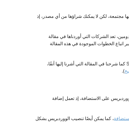
S، إذ توفر بعض شركات الاستضافة خططًا تتضمنها مجتمعة، لكن لا يمكنك شراؤها من أي مصدر، إذ
ومين، تعد الشركات التي أوردناها في مقالة
تها على استضافتك عبر اتباع الخطوات الموجودة في هذه المقالة
بعد الحصول على هذه المتطلبات، قد تحتاج إلى ربط الاستضافة بالدومين إذا لم تحصل عليهما من نفس الشركة، وذلك قبل ربطهما بشهادة SSL كما شرحنا في المقالة التي أشرنا إليها آنفًا،
يح
).
، يجب أن تقوم بتنصيب نظام إدارة المحتوى ووردبريس على الاستضافة، إذ تعمل إضافة
استضافة
، كما يمكن أيضًا تنصيب الووردبريس بشكل