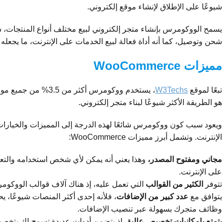
شيوعًا على الإطلاق لإنشاء موقع إلكتروني.
يسمح الووكومرس بإنشاء متجر إلكتروني لبيع مختلف أنواع المنتجات، سو
شحن وتوصيل، كما أنه أداة فعالة لبيع الخدمات على الإنترنت، ما يجعله ملا
مميزات WooCommerce
تبعًا لموقع
W3Techs
هو الطريقة الأكثر شيوعًا لبناء متجر إلكتروني.
ويعود سبب كون ووكومرس شائعًا لهذه الدرجة إلى المميزات والخيارات الك
الإنترنت. وتشمل أبرز مميزات WooCommerce:
مجاني ومفتوح المصدر،
وهذا يعني أنه يمكن لأي شخص استخدامه والتعدي
على الإنترنت.
تتوفر
الكثير من القوالب
التي تعمل عليه، إذ هناك آلاف قوالب الووكومر
يتوافق مع
عدد كبير من الإضافات
، فلأنه إحدى أكثر المنصات شيوعًا
وظائف متجرك بسهولة عبر تنصيب الإضافات.
يتمتع بإمكانيات تخصيص عالية
، إذ يتضمن أدوات عديدة تسمح لك بتخصي