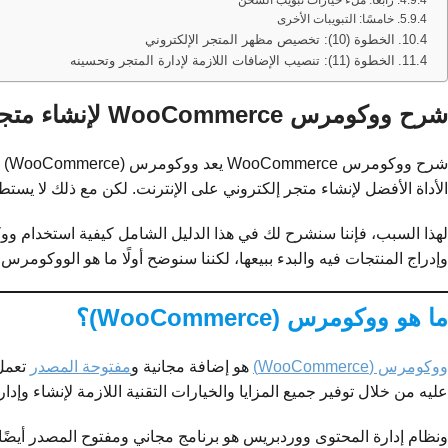
خامسًا: التبويبات الأخرى
الخطوة (10): تخصيص مظهر المتجر الإلكتروني
الخطوة (11): تنصيب الإضافات اللازمة لإدارة المتجر وتحسينه
شرح ووكومرس WooCommerce لإنشاء متجر إلكتروني متكامل بالصور
شرح ووكومرس WooCommerce يعد ووكومرس (WooCommerce) أشهر حلول
الأداة الأفضل لإنشاء متجر إلكتروني على الإنترنت. لكن مع ذلك لا يست
لهذا السبب، فإننا سنشرح لك في هذا الدليل الشامل كيفية استخدام و
وإدراج المنتجات فيه والبدء ببيعها، لكننا سنوضح أولًا ما هو الووكوم
ما هو ووكومرس (WooCommerce)؟
ووكومرس (WooCommerce)
هو إضافة مجانية و
مفتوحة المصدر
تعمل
عليه من خلال توفير جميع المزايا والخيارات التقنية اللازمة لإنشاء وإدا
ونظام إدارة المحتوى ووردبريس هو برنامج مجاني ومفتوح المصدر أيضًا ي