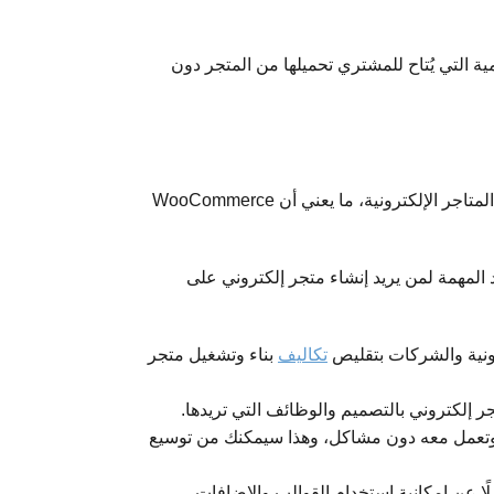
ة التي يُتاح للمشتري تحميلها من المتجر دون
، يستخدم ووكومرس أكثر من 3.5% من جميع مواقع الويب الموجودة على الإنترنت، وهذا يشكل أكثر من 30% من جميع المتاجر الإلكترونية، ما يعني أن WooCommerce
د المهمة لمن يريد إنشاء متجر إلكتروني على
رونية والشركات بتقليص
تكاليف
بناء وتشغيل متجر
 إلكتروني بالتصميم والوظائف التي تريدها.
وتعمل معه دون مشاكل، وهذا سيمكنك من توسيع
 عن إمكانية استخدام القوالب والإضافات