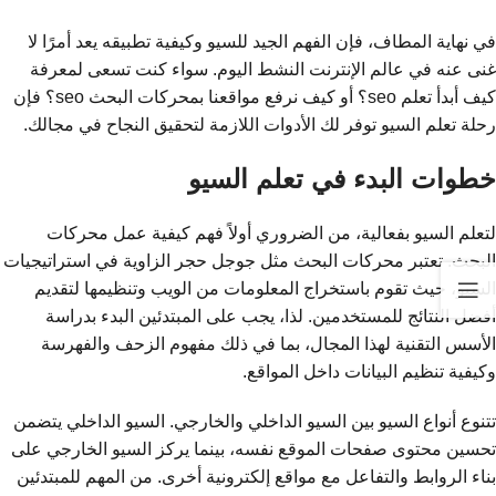
في نهاية المطاف، فإن الفهم الجيد للسيو وكيفية تطبيقه يعد أمرًا لا
غنى عنه في عالم الإنترنت النشط اليوم. سواء كنت تسعى لمعرفة
كيف أبدأ تعلم seo؟ أو كيف نرفع مواقعنا بمحركات البحث seo؟ فإن
رحلة تعلم السيو توفر لك الأدوات اللازمة لتحقيق النجاح في مجالك.
خطوات البدء في تعلم السيو
لتعلم السيو بفعالية، من الضروري أولاً فهم كيفية عمل محركات
البحث. تعتبر محركات البحث مثل جوجل حجر الزاوية في استراتيجيات
السيو، حيث تقوم باستخراج المعلومات من الويب وتنظيمها لتقديم
أفضل النتائج للمستخدمين. لذا، يجب على المبتدئين البدء بدراسة
الأسس التقنية لهذا المجال، بما في ذلك مفهوم الزحف والفهرسة
وكيفية تنظيم البيانات داخل المواقع.
تتنوع أنواع السيو بين السيو الداخلي والخارجي. السيو الداخلي يتضمن
تحسين محتوى صفحات الموقع نفسه، بينما يركز السيو الخارجي على
بناء الروابط والتفاعل مع مواقع إلكترونية أخرى. من المهم للمبتدئين