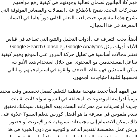
فهم كلا الجانبين لضمان فعالية وجودتهم في كيفية رفع مواقعهم
بمحركات البحث. ينصح بالاطلاع على المقالات والمصادر الموثوقة التي
تشرح هذه المفاهيم، حيث يلعب التعلم الذاتي دوراً هاما في اكتساب
المعرفة في هذا المجال.
أيضاً، يجب التعرف على أدوات التحليل والتتبع التي تساعد في قياس
الأداء. أدوات مثل Google Analytics وGoogle Search Console
تعتبر مجالات أساسية في تحليل حركة المرور على الموقع وفهم كيفية
تفاعل المستخدمين مع المحتوى. من خلال استخدام هذه الأدوات،
يمكن للمبتدئين فهم نقاط الضعف والقوة في استراتيجيتهم وبالتالي
تحسينها لتلبية احتياجات الجمهور.
من المهم أيضاً تحديد منهجية منظمة للتعلم. يُفضل تخصيص وقت محدد
يومياً لدراسة الموضوعات المختلفة في السيو، سواء كانت تقنيات
جديدة أو تحديثات من محركات البحث. بهذه الطريقة، سيمكنك تحقيق
تقدم ملموس في معرفة ما هو أفضل كورس لتعلم السيو؟ علاوة على
ذلك، يمكن الانضمام إلى مجتمعات تسويقية عبر الإنترنت أو حضور
ورش عمل مخصصة لتقديم الدعم والتوجيه من ذوي الخبرة في هذا
المجال. ستساعد هذه الخطوات العملية في بناء أساس قوي في السيو