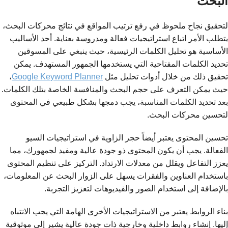
البحث
لتحقيق نجاح ملحوظ في رفع ترتيب المواقع في نتائج محركات البحث،
يتطلب الأمر اتباع استراتيجيات فعالة ومدروسة بعناية. أحد الأساليب
الأساسية هو تحليل الكلمات الرئيسية، حيث ينبغي على المسوقين
تحديد الكلمات المفتاحية التي يستخدمها الجمهور المستهدف. يمكن
تحقيق ذلك من خلال أدوات تحليل مثل
Google Keyword Planner
،
حيث يمكن التعرف على حجم البحث والمنافسة الخاصة بتلك الكلمات.
بعد تحديد الكلمات المناسبة، يجب دمجها بشكل طبيعي في المحتوى
لتحسين محركات البحث.
تحسين المحتوى يعتبر أيضاً حجر الزاوية في استراتيجيات السيو
الفعالة. يجب أن يكون المحتوى ذو جودة عالية ومفيد لجمهورك، مما
يعزز التفاعل ويقلل من معدلات الارتداد. التركيز على تنظيم المحتوى
باستخدام العناوين والفقرات يسهل على الزوار البحث عن المعلومات،
بالإضافة إلى استخدام الصور والفيديوهات لتعزيز التجربة.
بناء الروابط يعتبر من الاستراتيجيات الأخرى الهامة التي يجب الانتباه
إليها. إنشاء روابط داخلية وخارجية ذات جودة عالية يشير إلى موثوقية