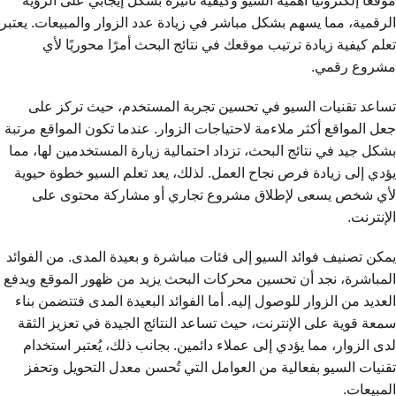
موقعًا إلكترونيًا أهمية السيو وكيفية تأثيره بشكل إيجابي على الرؤية
الرقمية، مما يسهم بشكل مباشر في زيادة عدد الزوار والمبيعات. يعتبر
تعلم كيفية زيادة ترتيب موقعك في نتائج البحث أمرًا محوريًا لأي
مشروع رقمي.
تساعد تقنيات السيو في تحسين تجربة المستخدم، حيث تركز على
جعل المواقع أكثر ملاءمة لاحتياجات الزوار. عندما تكون المواقع مرتبة
بشكل جيد في نتائج البحث، تزداد احتمالية زيارة المستخدمين لها، مما
يؤدي إلى زيادة فرص نجاح العمل. لذلك، يعد تعلم السيو خطوة حيوية
لأي شخص يسعى لإطلاق مشروع تجاري أو مشاركة محتوى على
الإنترنت.
يمكن تصنيف فوائد السيو إلى فئات مباشرة و بعيدة المدى. من الفوائد
المباشرة، نجد أن تحسين محركات البحث يزيد من ظهور الموقع ويدفع
العديد من الزوار للوصول إليه. أما الفوائد البعيدة المدى فتتضمن بناء
سمعة قوية على الإنترنت، حيث تساعد النتائج الجيدة في تعزيز الثقة
لدى الزوار، مما يؤدي إلى عملاء دائمين. بجانب ذلك، يُعتبر استخدام
تقنيات السيو بفعالية من العوامل التي تُحسن معدل التحويل وتحفز
المبيعات.