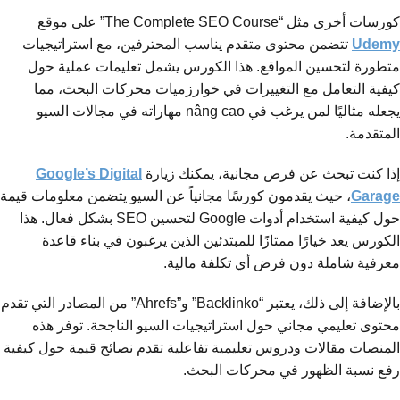
كورسات أخرى مثل “The Complete SEO Course” على موقع
Udemy
تتضمن محتوى متقدم يناسب المحترفين، مع استراتيجيات
متطورة لتحسين المواقع. هذا الكورس يشمل تعليمات عملية حول
كيفية التعامل مع التغييرات في خوارزميات محركات البحث، مما
يجعله مثاليًا لمن يرغب في nâng cao مهاراته في مجالات السيو
المتقدمة.
إذا كنت تبحث عن فرص مجانية، يمكنك زيارة
Google’s Digital
Garage
، حيث يقدمون كورسًا مجانياً عن السيو يتضمن معلومات قيمة
حول كيفية استخدام أدوات Google لتحسين SEO بشكل فعال. هذا
الكورس يعد خيارًا ممتازًا للمبتدئين الذين يرغبون في بناء قاعدة
معرفية شاملة دون فرض أي تكلفة مالية.
بالإضافة إلى ذلك، يعتبر “Backlinko” و”Ahrefs” من المصادر التي تقدم
محتوى تعليمي مجاني حول استراتيجيات السيو الناجحة. توفر هذه
المنصات مقالات ودروس تعليمية تفاعلية تقدم نصائح قيمة حول كيفية
رفع نسبة الظهور في محركات البحث.