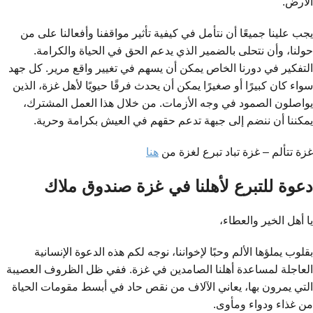
الأرض.
يجب علينا جميعًا أن نتأمل في كيفية تأثير مواقفنا وأفعالنا على من
حولنا، وأن نتحلى بالضمير الذي يدعم الحق في الحياة والكرامة.
التفكير في دورنا الخاص يمكن أن يسهم في تغيير واقع مرير. كل جهد
سواء كان كبيرًا أو صغيرًا يمكن أن يحدث فرقًا حيويًا لأهل غزة، الذين
يواصلون الصمود في وجه الأزمات. من خلال هذا العمل المشترك،
يمكننا أن ننضم إلى جبهة تدعم حقهم في العيش بكرامة وحرية.
غزة تتألم – غزة تباد تبرع لغزة من
هنا
دعوة للتبرع لأهلنا في غزة صندوق ملاك
يا أهل الخير والعطاء،
بقلوب يملؤها الألم وحبًا لإخواننا، نوجه لكم هذه الدعوة الإنسانية
العاجلة لمساعدة أهلنا الصامدين في غزة. ففي ظل الظروف العصيبة
التي يمرون بها، يعاني الآلاف من نقص حاد في أبسط مقومات الحياة
من غذاء ودواء ومأوى.