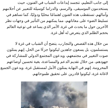
إلى جانب التعليم، تتجسد إبداعات الشباب في الفنون، حيث
يستخدمون الموسيقى، والرسم، والدراما كوسيلة للتعبير عن أحلامهم
وآمالهم. تستقطب هذه الفنون اهتمامًا محليًا ودوليًا، كما تساهم في
تسليط الضوء على معاناتهم، مما يمكنهم من التأثير في وجهات نظر
الآخرين حول ما يحدث في غزة. الأمر الذي يساعد في توعية العالم
بحجم الظلم الذي يتعرض له أهل غزة.
من خلال هذه القصص والتجارب، يتضح أن الشباب في غزة لا
يستسلمون، بل يسعون جاهدين ليكونوا جزءًا من الحل. إنهم يمثلون
صوت التغيير في مجتمعهم، ويدعون المجتمع الدولي للمشاركة في
جهودهم، من خلال تقديم الدعم والمساعدة، بغية تحسين أوضاعهم
المحرومة. إنهم في النهاية يمثلون الأمل لمستقبل غزة، ويدعون الجميع
لاغاثة غزة، ليكونوا قادرين على تحقيق طموحاتهم.