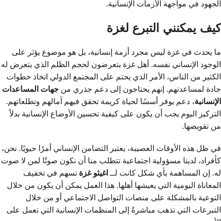
الجهود في مواجهة الأزمات الإنسانية.
كيف يمكنني التبرع لغزة
ما يحدث في غزة ليس مجرد أزمة إنسانية، بل هو موضوع يؤثر على
الوجود الإنساني نفسه. أهل غزة يتعرضون لحجم الظلم الذي يتعرض له
الكثير من الناس، الأمر الذي يحتم على المجتمع الدولي اتخاذ خطوات
جادة لمساعدتهم. إنهم يحتاجون إلى دعم جذري من
جهات المساعدات
الإنسانبة
، دعم يوفر أسسًا لحياة كريمة تحقق فيهم آمالهم وتطلعاتهم.
التركيز اليوم يجب أن يكون على كيفية تحسين الأوضاع الإنسانية بدلاً
من تقويضها.
في ظل هذه الأوقات العصيبة، يعتبر التضامن الإنساني أمرًا حيويًا. نحن،
كأفراد، لدينا مسؤولية اجتماعية تتطلب منا أن نكون صوتًا لمن لا صوت
له. إن المساهمة بأي شكل كانت لــ
اغيثو غزة
تسهم في تخفيف
المعاناة اليومية التي يعيشها أهلها. هذا العمل يمكن أن يكون من خلال
التوعية بالمشكلة على منصات التواصل الاجتماعي أو من خلال
التبرعات التي تذهب مباشرةً إلى المنظمات الإنسانية التي تعمل على