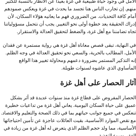
الأمل في وجود حياة طبيعية في غزة بعيدا عن الأنظار بالنسبة للكثير
منهم. إن تجارب الناس هنا تجسد ما يحدث في غزة ويعكس صمودهم
أمام كافة التحديات. من الضروري فهم ما يعانيه هؤلاء السكان، لأن
إدراك الحقيقة يعد خطوة أولى نحو التغيير. يجب أن نتحمل مسؤولياتنا
تجاه تضامننا مع أهل غزة، والضغط لتحقيق العدالة والاستقرار.
في النهاية، تبقى قصص معاناة أهل غزة هي رواية مستمرة عن فقدان
الأمل، المطالب بالحرية، والسعي نحو تحقيق العدالة في وجه الظلم.
إنه التذكير المستمر بضرورة دعمهم ومحاولة تغيير هذا الواقع
المأساوي الذي عاشوه لسنوات طويلة.
آثار الحصار على أهل غزة
الحصار المفروض على قطاع غزة منذ سنوات عديدة قد أثر بشكل
عميق على حياة السكان اليومية. يعاني أهل غزة من تداعيات خطيرة
تنعكس في جميع جوانب حياتهم بما في ذلك الصحة والتعليم والاقتصاد.
مع نقص الموارد الأساسية، بقيت العائلات عاجزة عن تأمين احتياجاتها
الأساسية، مما ولد حجم الظلم الذي يتعرض له أهل غزة من زيادة في
الفقر وسوء التغذية.