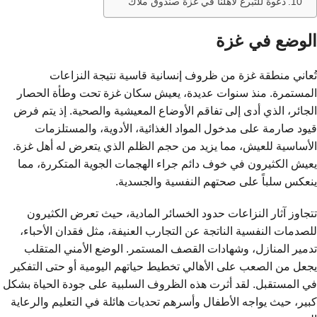
دعوة للتبرع لأهلنا في غزة صندوق ملاك
الوضع في غزة
تُعاني منطقة غزة من ظروف إنسانية قاسية نتيجة النزاعات
المستمرة. منذ سنوات عديدة، يعيش سكان غزة تحت وطأة الحصار
الجائر، الذي أدى إلى تفاقم الأوضاع المعيشية والصحية. إذ يتم فرض
قيود صارمة على مدخول المواد الغذائية، الأدوية، والمستلزمات
الأساسية للعيش، مما يزيد من حجم الظلم الذي يتعرض له أهل غزة.
يعيش الكثيرون في خوف دائم جراء الهجمات الجوية المتكررة، مما
ينعكس سلباً على صحتهم النفسية والجسدية.
تتجاوز آثار النزاعات حدود الخسائر المادية، حيث تعرض الكثيرون
للصدمات النفسية الناتجة عن التجارب العنيفة، مثل فقدان الأحباء،
تدمير المنازل، وشهادات القصف المستمر. الوضع الأمني المتقلب
يجعل من الصعب على الأهالي تخطيط حياتهم اليومية أو حتى التفكير
في المستقبل. لقد أثرت هذه الظروف السلبية على جودة الحياة بشكل
كبير، حيث يواجه الأطفال وأسرهم تحديات هائلة في التعليم والرعاية