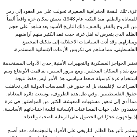
غزة، تلك البقعة الجغرافية الصغيرة، تحولت على مر العقود إلى رمز
للمعاناة والظلم. منذ النكبة عام 1948، يعيش سكان غزة واقعاً أليماً
من النزوح والفقر والعنف. ذلك التاريخ الأسود يعد شاهداً على حجم
الظلم الذي يتعرض له اهل غزة، حيث فقد الكثير منهم أراضيهم
ومنازلهم. وقد أدت السياسات الاحتلالية إلى تفكيك المجتمع
الفلسطيني، مما ساهم في تكريس الأزمات الإنسانية المستمرة.
تعتبر الحواجز العسكرية والتجهيزات الأمنية إحدى الأدوات المستخدمة
منع تقدم السكان المحليين. ومع مرور السنين، تفاقمت الأوضاع ويتم
استخدام غزة كوسيلة ضغط سياسي. هذا الأمر ليس فقط نتيجة
الصراعات الإقليمية، بل له جذور في السياسات الدولية التي تجاهلت
حقوق الفلسطينيين. وفي ظل هذه الظروف، توسعت دائرة المعاناة،
مما أدي إلى تدهور مستويات المعيشة. الكثير من المواطنين في غزة
يعتمدون على جهات المساعدات الإنسانية لتلبية احتياجاتهم الأساسية،
إذ يواجهون عجزًا في الحصول على الرعاية الصحية والغذاء.
يستمر تأثير هذا الظلم التاريخي على الأفراد والمجتمعات. فقد أصبح