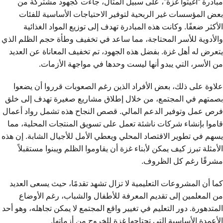
مبادرة “أغيثوا غزة”، على سبيل المثال، جاءت كجهود مشتركة من
بعض المؤسسات غير الربحية لتوفير الاحتياجات الأساسية للفئات
الأكثر ضعفًا. وكانت هذه المبادرة تهدف إلى توزيع المواد الغذائية
والأدوية للأسر المحتاجة، مما ساعد في تخفيف وطأة حجم الظلم الذي
يتعرض له أهل غزة. بفضل هذه الجهود، تم تخفيف المعاناة عن العديد
من الأسر، التي يبدو أنها ليست وحدها في مواجهة الأزمات.
علاوة على ذلك، بعض الأفراد الذين رغم الصعوبات قرروا أن يضعوا
بصمتهم في المجتمع، من خلال إطلاق مشاريع صغيرة تهدف إلى خلق
فرص عمل وتوفير الدعم المالي. قصص النجاح هذه تشمل رواد أعمال
قاموا بإنشاء شركات ناشئة تعمل على تسويق المنتجات المحلية، مما
يسهم في تطوير الاقتصاد المحلي ويعطي الأمل للأجيال الشابة. إن هذه
الأمثلة تبرز كيف يمكن لأبناء غزة أن يقاوموا الظلم ويبنوا مستقبلاً
مشرقًا رغم كل الظروف.
كما أن المشروعات التعليمية لا تزال تشهد تقدمًا، حيث يسعى العديد
من المعلمين إلى تقديم المعرفة للأطفال والشباب، رغم الأوضاع
المتدهورة. دور التعليم في تغيير واقع المجتمع لا يمكن تجاهله، وهو أحد
الأعمدة الأساسية التي تحتاجها غزة للخروج من أزماتها.