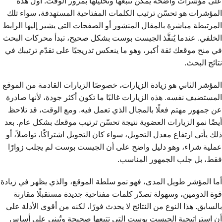
على مؤشرات واضحة يمكن تتبعها وتحليلها بمرور الوقت. أول هذه
المؤشرات هو تحسّن ترتيب الكلمات المفتاحية المستهدفة، سواء تلك
المرتبطة مباشرة بالمقال المنشور أو الصفحات التي يشير إليها الرابط
الخلفي. عندما يُنفَّذ الجيست بوست بشكل صحيح، تبدأ محركات البحث
في منح موقعك ثقة أكبر، وهو ما ينعكس تدريجيًا على تقدّم ترتيبك في
نتائج البحث.
المؤشر الثاني هو زيادة الزيارات، خصوصًا الزيارات القادمة من الموقع
المستضيف نفسه. هذه الزيارات غالبًا ما تكون أكثر جودة، لأنها صادرة
عن جمهور مهتم فعلًا بالمجال الذي تعمل فيه. ومع الوقت، قد تلاحظ
أيضًا نمو الزيارات العضوية نتيجة تحسّن ترتيب موقعك بشكل عام. بعد
ذلك يأتي ارتفاع معدل التحويل، سواء كان التحويل اشتراكًا، تواصلاً، أو
عملية شراء، وهو دليل واضح على أن الجيست بوست لم يجلب زوارًا
فقط، بل جلب الجمهور المناسب.
أما المؤشر طويل المدى، فهو نمو سلطة الموقع، والذي يظهر في زيادة
قوة الدومين، وسهولة تصدّر كلمات مفتاحية جديدة مستقبلًا مقارنة
بالسابق. هذا النوع من النتائج لا يحدث فورًا، لكنه من أقوى الأدلة على
أن استراتيجية الجيست بوست التي تتبعها صحيحة وتُبنى على أساس