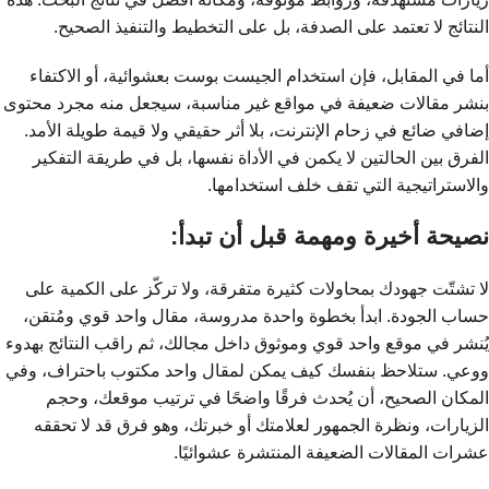
النتائج لا تعتمد على الصدفة، بل على التخطيط والتنفيذ الصحيح.
أما في المقابل، فإن استخدام الجيست بوست بعشوائية، أو الاكتفاء
بنشر مقالات ضعيفة في مواقع غير مناسبة، سيجعل منه مجرد محتوى
إضافي ضائع في زحام الإنترنت، بلا أثر حقيقي ولا قيمة طويلة الأمد.
الفرق بين الحالتين لا يكمن في الأداة نفسها، بل في طريقة التفكير
والاستراتيجية التي تقف خلف استخدامها.
نصيحة أخيرة ومهمة قبل أن تبدأ:
لا تشتّت جهودك بمحاولات كثيرة متفرقة، ولا تركّز على الكمية على
حساب الجودة. ابدأ بخطوة واحدة مدروسة، مقال واحد قوي ومُتقن،
يُنشر في موقع واحد قوي وموثوق داخل مجالك، ثم راقب النتائج بهدوء
ووعي. ستلاحظ بنفسك كيف يمكن لمقال واحد مكتوب باحتراف، وفي
المكان الصحيح، أن يُحدث فرقًا واضحًا في ترتيب موقعك، وحجم
الزيارات، ونظرة الجمهور لعلامتك أو خبرتك، وهو فرق قد لا تحققه
عشرات المقالات الضعيفة المنتشرة عشوائيًا.