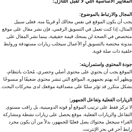
المعايير الأساسية التي لا تقبل التنازل:
المجال والارتباط بالموضوع:
يجب أن يكون الموقع في نفس مجالك أو قريبًا منه. فعلى سبيل
المثال، إذا كنت تعمل في التسويق الرقمي، فإن نشر مقال على موقع
متخصص في الصحة لن يمنحك قيمة حقيقية، بينما نشر المقال على
مدونة مختصة بالتسويق أو الأعمال سيجلب زيارات مستهدفة وروابط
خلفية ذات صلة قوية.
جودة المحتوى واستمراريته:
الموقع يجب أن يحتوي على محتوى أصلي وحصري، مُحدّث بانتظام،
ويظهر أنه يهتم بجمهوره. المواقع التي تنشر محتوى ضعيفًا أو منسوخًا
بشكل متكرر قد تؤثر سلبًا على مصداقية موقعك لدى محركات البحث.
الزيارات الفعلية وتفاعل الجمهور:
لا تركز فقط على ترتيب الموقع أو قوته الدومينية، بل راقب مستوى
التفاعل والزيارات الفعلية. موقع يحصل على زيارات نشطة ومشاركة
القراء سيجعل محتواك يصل فعليًا للجمهور، بدلاً من أن يكون مجرد
رابط آخر في بحر الإنترنت.