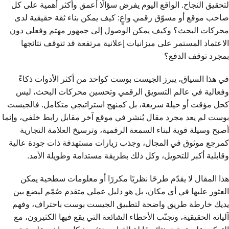
لتحقيق النجاح. الواقع اليوم يفرض سؤالًا أعمق وأكثر أهمية على كل
صاحب موقع أو مسوّق رقمي واعٍ: كيف يمكن بناء ثقة حقيقية لدى
محركات البحث؟ وكيف يمكن الوصول إلى جمهور مهتم وفعلي دون
الاعتماد المستمر على ميزانيات إعلانية مرتفعة قد تتوقف نتائجها
بمجرد توقف الدفع؟
في هذا السياق، يبرز الجيست بوست كواحد من أكثر الأدوات ذكاءً
وفعالية في عالم التسويق الرقمي وتحسين محركات البحث، ليس
كحل مؤقت أو حيلة سريعة، بل كمنهج استراتيجي متكامل. فالجيست
بوست لم يعد مجرد مقال يُنشر في موقع آخر مقابل رابط خلفي، وإنما
أصبح وسيلة قوية لبناء السمعة الرقمية، وترسيخ العلامة التجارية
كمرجع موثوق في المجال، وجذب زيارات مستهدفة ذات جودة عالية
وقابلية أكبر للتحويل، وكل ذلك بطريقة مستدامة وطويلة الأمد.
هذا المقال لا يقدّم طرحًا نظريًا مكررًا أو معلومات سطحية يمكن
العثور عليها في أي مكان، بل هو دليل عملي متقدم صُمّم ليضع بين
يديك خارطة طريق واضحة لتطبيق الجيست بوست باحتراف، وفهم
آلياته الحقيقية، وتجنّب الأخطاء الشائعة التي يقع فيها الكثيرون، مع