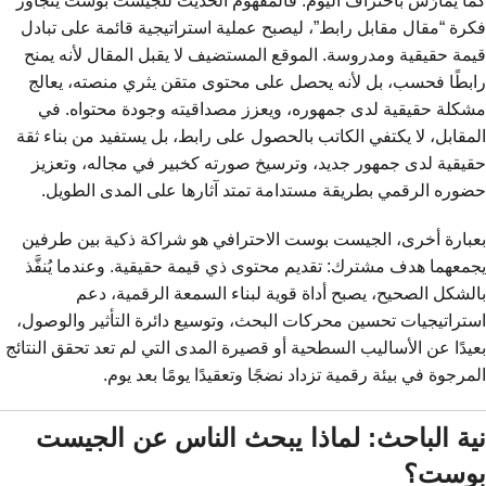
كما يُمارَس باحتراف اليوم. فالمفهوم الحديث للجيست بوست يتجاوز
فكرة “مقال مقابل رابط”، ليصبح عملية استراتيجية قائمة على تبادل
قيمة حقيقية ومدروسة. الموقع المستضيف لا يقبل المقال لأنه يمنح
رابطًا فحسب، بل لأنه يحصل على محتوى متقن يثري منصته، يعالج
مشكلة حقيقية لدى جمهوره، ويعزز مصداقيته وجودة محتواه. في
المقابل، لا يكتفي الكاتب بالحصول على رابط، بل يستفيد من بناء ثقة
حقيقية لدى جمهور جديد، وترسيخ صورته كخبير في مجاله، وتعزيز
حضوره الرقمي بطريقة مستدامة تمتد آثارها على المدى الطويل.
بعبارة أخرى، الجيست بوست الاحترافي هو شراكة ذكية بين طرفين
يجمعهما هدف مشترك: تقديم محتوى ذي قيمة حقيقية. وعندما يُنفَّذ
بالشكل الصحيح، يصبح أداة قوية لبناء السمعة الرقمية، دعم
استراتيجيات تحسين محركات البحث، وتوسيع دائرة التأثير والوصول،
بعيدًا عن الأساليب السطحية أو قصيرة المدى التي لم تعد تحقق النتائج
المرجوة في بيئة رقمية تزداد نضجًا وتعقيدًا يومًا بعد يوم.
نية الباحث: لماذا يبحث الناس عن الجيست
بوست؟