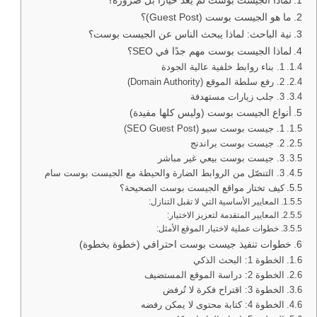
ما هو الجيست بوست (Guest Post)؟
نية الباحث: لماذا يبحث الناس عن الجيست بوست؟
لماذا الجيست بوست مهم جدًا في SEO؟
1. بناء روابط خلفية عالية الجودة
2. رفع سلطة الموقع (Domain Authority)
3. جلب زيارات مستهدفة
أنواع الجيست بوست (وليس كلها مفيدة)
1. جيست بوست سيو (SEO Guest Post)
2. جيست بوست براندنج
3. جيست بوست بيعي غير مباشر
3. التنصّل من الروابط الضارة والحيطة مع الجيست بوست سام
كيف تختار مواقع الجيست بوست الصحيحة؟
المعايير الأساسية التي لا تقبل التنازل:
المعايير المتقدمة لتعزيز الاختيار:
خطوات عملية لاختيار الموقع الأمثل:
خطوات تنفيذ جيست بوست احترافي (خطوة بخطوة)
الخطوة 1: البحث الذكي
الخطوة 2: دراسة الموقع المستضيف
الخطوة 3: اقتراح فكرة لا تُرفض
الخطوة 4: كتابة محتوى لا يمكن رفضه