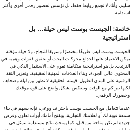
سليم، وأنك لا تجمع روابط فقط، بل تؤسس لحضور رقمي أقوى وأكثر
استدامة.
خاتمة: الجيست بوست ليس حيلة… بل
استراتيجية
الجيست بوست ليس طريقًا مختصرًا وسريعًا للنجاح، ولا حيلة مؤقتة
يمكن الاعتماد عليها لخداع محركات البحث أو تحقيق قفزات وهمية في
الترتيب. بل هو استراتيجية متكاملة تقوم على الاستثمار الذكي في
المحتوى عالي الجودة، وبناء العلاقات المهنية الحقيقية، وتعزيز الثقة
الرقمية على المدى الطويل. قيمته الحقيقية لا تظهر بين ليلة وضحاها،
لكنها تتراكم مع الوقت وتنعكس بشكل واضح على قوة موقعك
وحضورك الرقمي.
عندما تتعامل مع الجيست بوست باحتراف ووعي، فإنه يسهم في بناء
سمعة قوية لك أو لعلامتك التجارية، ويفتح أمامك أبواب تعاون وفرص
جديدة لم تكن متاحة من قبل، كما يمنحك نتائج مستدامة تتمثل في
زيارات مستهدفة، وروابط موثوقة، ومكانة أفضل في نتائج البحث. هذه