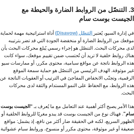
3. التنصّل من الروابط الضارة والحيطة مع
الجيست بوست سام
في إدارة السيو، يُعتبر
التنصّل (Disavow)
أداة استراتيجية مهمة لحماية
موقعك من الروابط الضارة أو منخفضة الجودة التي قد تضر بترتيبه
لدى محركات البحث. التنصّل هو إجراء رسمي يُبلغ محركات البحث بأن
هناك روابط خلفية لا تريد أن تُحتسب ضمن تقييم موقعك، سواء كانت
هذه الروابط ناتجة عن مواقع سبامية، محتوى مكرر، أو ممارسات سيو
غير موثوقة. الهدف الرئيسي من التنصّل هو حماية سمعة الموقع
الرقمية، وتجنّب الانخفاض المفاجئ في الترتيب أو العقوبات الناتجة عن
هذه الروابط، مع الحفاظ على النمو المستدام والثقة لدى محركات
البحث.
هذا الأمر يصبح أكثر أهمية عند التعامل مع ما يُعرف بـ
“الجيست بوست
سام”
. فهناك نوع من الجيست بوست قد يبدو مغريًا للروابط الخلفية أو
الظهور السريع، لكنه في الحقيقة ضار أكثر من نافع، إذ يشمل: مواقع
ضعيفة أو غير موثوقة، محتوى مكرر أو منسوخ، وروابط سبام عشوائية