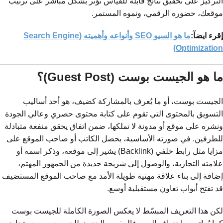
التركيز على تحقيق نتائج قابلة للقياس تؤثر بشكل مباشر على ترتيب
موقعك، حضوره الرقمي، ونموه المستمر.
إقرء ايضآ:
ما هو السيو SEO وأنواعه وأهميته (Search Engine
Optimization)
ما هو الجيست بوست (Guest Post)؟
الجيست بوست، أو ما يُعرف بالمشاركة كضيف، هو أحد أساليب
التسويق بالمحتوى التي تقوم على كتابة محتوى حصري وعالي الجودة
ونشره على موقع أو مدونة لا تملكها، ضمن اتفاق يحقق منفعة متبادلة
للطرفين. في صورته الأساسية، يحصل الكاتب أو صاحب الموقع على
مزايا مثل رابط خلفي (Backlink) يشير إلى موقعه، وذكر اسمه أو
علامته التجارية، والوصول إلى شريحة جديدة من الجمهور المهتم،
إضافة إلى بناء علاقة مهنية طويلة الأمد مع صاحب الموقع المستضيف
قد تفتح أبواب تعاون مستقبلية أوسع.
لكن هذا التعريف المبسّط لا يعكس الصورة الكاملة للجيست بوست