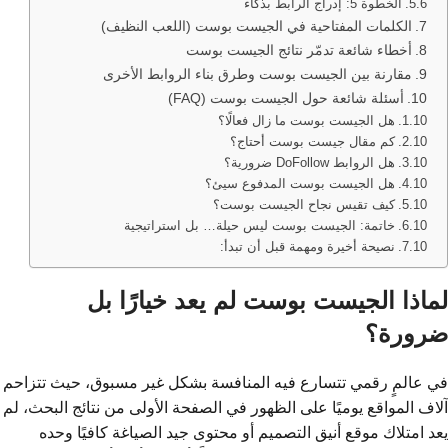
الخطوة 5: إدراج الرابط بذكاء
الكلمات المفتاحية في الجيست بوست (اللعب النظيف)
أخطاء شائعة تدمّر نتائج الجيست بوست
مقارنة بين الجيست بوست وطرق بناء الروابط الأخرى
أسئلة شائعة حول الجيست بوست (FAQ)
هل الجيست بوست ما زال فعالًا؟
كم مقال جيست بوست أحتاج؟
هل الروابط DoFollow ضرورية؟
هل الجيست بوست المدفوع سيئ؟
كيف تقيس نجاح الجيست بوست؟
خاتمة: الجيست بوست ليس حيلة… بل استراتيجية
نصيحة أخيرة ومهمة قبل أن تبدأ:
لماذا الجيست بوست لم يعد خيارًا بل
ضرورة؟
في عالمٍ رقمي تتسارع فيه المنافسة بشكل غير مسبوق، حيث تتزاحم
آلاف المواقع يوميًا على الظهور في الصفحة الأولى من نتائج البحث، لم
يعد امتلاك موقع أنيق التصميم أو محتوى جيد الصياغة كافيًا وحده