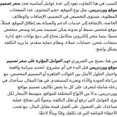
السبب في هذا التفاوت يعود إلى عدة عوامل أساسية تحدد
سعر تصميم
موقع ووردبريس
، مثل نوع الموقع، حجم المحتوى، عدد الصفحات
المطلوبة، مستوى التخصيص في التصميم، الإضافات والوظائف
الخاصة، بالإضافة إلى خدمات الدعم والصيانة بعد إطلاق الموقع. فمثلاً،
موقع شخصي بسيط أو مدونة يمكن تصميمه بسرعة وبسعر منخفض
نسبيًا، بينما متجر إلكتروني متكامل يحتاج إلى دمج بوابات دفع، إدارة
منتجات، شحن، حسابات عملاء، ونظام حماية متقدم، ما يزيد التكلفة
بشكل واضح.
من هنا، يصبح من الضروري فهم
العوامل المؤثرة على سعر تصميم
موقع ووردبريس
قبل البدء في أي مشروع، لتحديد ميزانية واقعية
واختيار الحلول الأمثل بين القوالب الجاهزة أو التصميم المخصص، مع
مراعاة الجودة والأداء وتجربة المستخدم. في هذا المقال، سنأخذك في
رحلة شاملة لنتعرف على كل ما يخص تكاليف تصميم مواقع
ووردبريس، بدءًا من الأنواع المختلفة للمواقع، متوسط الأسعار لكل
نوع، العوامل التي ترفع أو تقلل التكلفة، وصولًا إلى نصائح عملية
تساعدك على الحصول على أفضل قيمة مقابل المال، مع تجنب
الأخطاء الشائعة التي قد تكلفك وقتًا ومالًا لاحقًا.