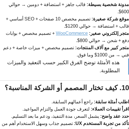
مدونة شخصية بسيطة:
قالب جاهز + استضافة + دومين → حوالي
600$.
موقع شركة صغيرة:
تصميم مخصص 10 صفحات + SEO أساسي +
قالب + استضافة → حوالي 1200$.
متجر إلكتروني صغير:
WooCommerce
+ تصميم مخصص + بوابات
دفع + شحن → حوالي 800$.
متجر كبير مع آلاف المنتجات:
تصميم مخصص + ميزات خاصة + دعم
فني → من 1000$ وما فوق.
هذه الأمثلة توضح الفرق الكبير حسب التعقيد والميزات
المطلوبة.
10. كيف تختار المصمم أو الشركة المناسبة؟
اطلب أمثلة سابقة:
راجع أعمالهم السابقة.
اقرأ تقييمات العملاء:
لتعرف جودة العمل والتزام المواعيد.
حدد عقد واضح:
يشمل السعر، مدة التنفيذ، ودعم ما بعد التسليم.
تأكد من تجربة المستخدم UX:
تصميم جذاب وسهل الاستخدام أهم من